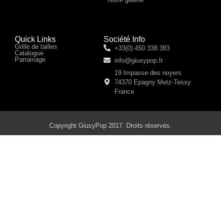
Quick Links
Société Info
Grille de tailles
+33(0) 450 338 383
Catalogue
Parrainage
info@giusypop.fr
19 Impasse des noyers
74370 Epagny Metz-Tessy
France
Copyright GiusyPop 2017. Droits réservés.