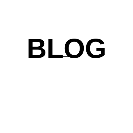
Décrouvrir
BLOG
Housse de rechange
Relookez votre canapé en changeant la couleur de vos
housses ou prévoyez tout simplement un ensemble de
rechange.
Décrouvrir