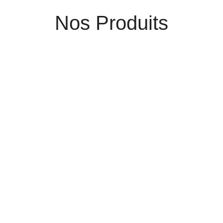
Nos Produits
ACHETER
Canapé pour chiens et chats Armonia
189,00
€
378,00
€
ACHETER