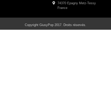
74370 Epagny Metz-Tessy
France
Copyright GiusyPop 2017. Droits réservés.