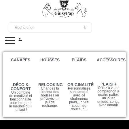
CANAPÉS
HOUSSES
PLAIDS
ACCESSOIRES
PLAISIR
DÉCO &
RELOOKING
ORIGINALITÉ
Offrez à votre
CONFORT
Changez la
Personnalisez
compagnon à
couleur des
son canapé
Un combiné
quatre pattes
housses ou
avec ce
de créativité et
un jouet
prévoyez un
chaleureux
fonctionnalité
unique, conçu
jeu de
plaid, un vrai
pour imaginer
avec amour!
rechange.
cocon de
le meuble qu’il
douceur…
lui faut !