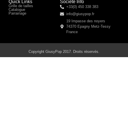
Quick Links
Société Info
Grille de tailles
+33(0) 450 338 383
Catalogue
Parrainage
info@giusypop.fr
19 Impasse des noyers
74370 Epagny Metz-Tessy
France
Copyright GiusyPop 2017. Droits réservés.