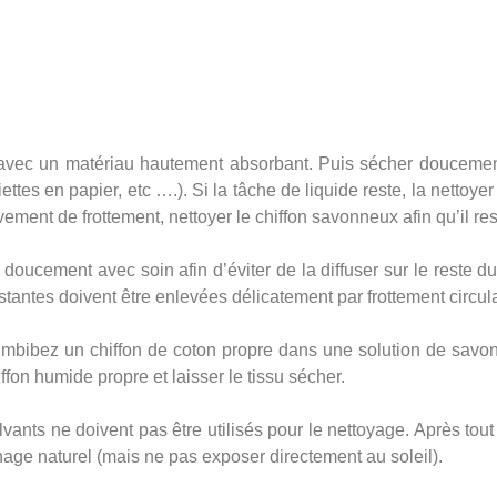
 avec un matériau hautement absorbant. Puis sécher doucemen
rviettes en papier, etc ….). Si la tâche de liquide reste, la netto
ement de frottement, nettoyer le chiffon savonneux afin qu’il res
e doucement avec soin afin d’éviter de la diffuser sur le reste du 
estantes doivent être enlevées délicatement par frottement circu
s : Imbibez un chiffon de coton propre dans une solution de savo
ffon humide propre et laisser le tissu sécher.
olvants ne doivent pas être utilisés pour le nettoyage. Après tou
age naturel (mais ne pas exposer directement au soleil).