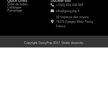
Quick Links
Société Info
Grille de tailles
+33(0) 450 338 383
Catalogue
Parrainage
info@giusypop.fr
19 Impasse des noyers
74370 Epagny Metz-Tessy
France
Copyright GiusyPop 2017. Droits réservés.