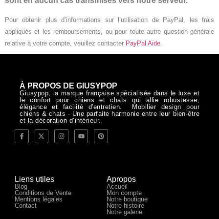
sont en aucun cas transmises vers notre serveur.
Pour obtenir plus d’informations sur l’utilisation de PayPal, les frais
appliqués et les remboursements, ou pour toute autre question générale
relative à votre compte, veuillez contacter
PayPal Aide
.
À PROPOS DE GIUSYPOP
Giusypop, la marque française spécialisée dans le luxe et
le confort pour chiens et chats qui allie robustesse,
élégance et facilité d'entretien. Mobilier design pour
chiens & chats - Une parfaite harmonie entre leur bien-être
et la décoration d’intérieur.
Liens utiles
Apropos
Blog
Accueil
Conditions de Vente
Mon compte
Mentions légales
Notre boutique
Contact
Notre histoire
Notre galerie