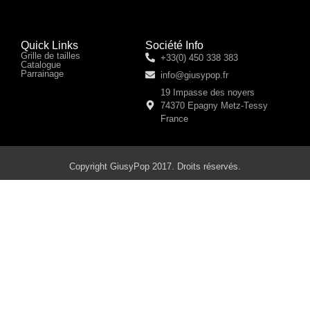
Quick Links
Société Info
Grille de tailles
+33(0) 450 338 383
Catalogue
Parrainage
info@giusypop.fr
19 Impasse des noyers
74370 Epagny Metz-Tessy
France
Copyright GiusyPop 2017. Droits réservés.