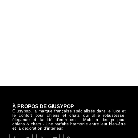
À PROPOS DE GIUSYPOP
Giusypop, la marque française spécialisée dans le luxe et
le confort pour chiens et chats qui allie robustesse,
élégance et facilité d'entretien. Mobilier design pour
chiens & chats - Une parfaite harmonie entre leur bien-être
et la décoration d’intérieur.