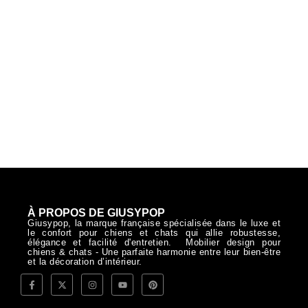
À PROPOS DE GIUSYPOP
Giusypop, la marque française spécialisée dans le luxe et
le confort pour chiens et chats qui allie robustesse,
élégance et facilité d'entretien. Mobilier design pour
chiens & chats - Une parfaite harmonie entre leur bien-être
et la décoration d’intérieur.